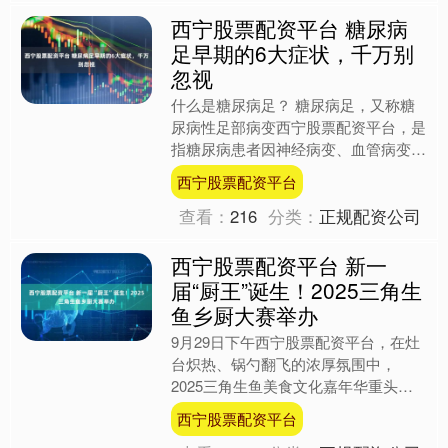
西宁股票配资平台 糖尿病
足早期的6大症状，千万别
忽视
什么是糖尿病足？ 糖尿病足，又称糖
尿病性足部病变西宁股票配资平台，是
指糖尿病患者因神经病变、血管病变、
感染等多种因素导致的足部疾病。其主
西宁股票配资平台
要表现为足部疼痛、溃疡、....
查看：
216
分类：
正规配资公司
西宁股票配资平台 新一
届“厨王”诞生！2025三角生
鱼乡厨大赛举办
9月29日下午西宁股票配资平台，在灶
台炽热、锅勺翻飞的浓厚氛围中，
2025三角生鱼美食文化嘉年华重头戏
之一——2025三角生鱼乡厨大赛火热
西宁股票配资平台
开赛。14名本地厨师大....