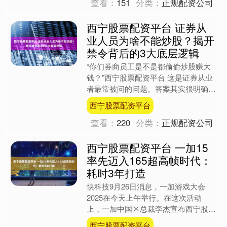
查看：
151
分类：
正规配资公司
西宁股票配资平台 证券从
业人员为啥不能炒股？揭开
禁令背后的3大底层逻辑
“你们券商员工是不是都偷偷炒股赚大
钱？”西宁股票配资平台 这是证券从业
者最常被问的问题。答案其实很明确：
不仅不能偷偷炒，根本就不许炒。
西宁股票配资平台
2025 年刚过半年，监....
查看：
220
分类：
正规配资公司
西宁股票配资平台 一加15
率先迈入165超高帧时代：
耗时3年打造
快科技9月26日消息，一加游戏大会
2025在今天上午举行。在这次活动
上，一加中国区总裁李杰宣布西宁股票
配资平台，一加引领行业率先进入165
西宁股票配资平台