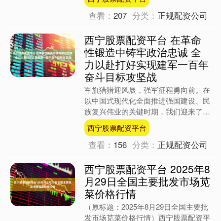
超高帧时代。 据悉，去....
查看：
207
分类：
正规配资公司
西宁股票配资平台 在革命
性锻造中铸牢政治忠诚 全
力以赴打好实现建军一百年
奋斗目标攻坚战
军旗猎猎迎风展，强军征程勇向前。在
以中国式现代化全面推进强国建设、民
族复兴伟业的关键时期，我们迎来了中
国人民解放军建军98周年。回顾在中
西宁股票配资平台
国共产党领导下人民军队的....
查看：
156
分类：
正规配资公司
西宁股票配资平台 2025年8
月29日全国主要批发市场苋
菜价格行情
（原标题：2025年8月29日全国主要批
发市场苋菜价格行情）西宁股票配资平