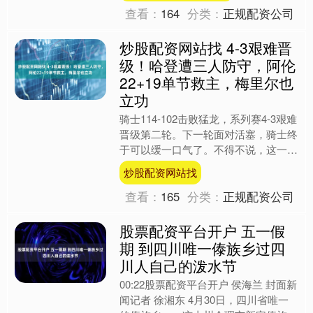
查看：
164
分类：
正规配资公司
炒股配资网站找 4-3艰难晋
级！哈登遭三人防守，阿伦
22+19单节救主，梅里尔也
立功
骑士114-102击败猛龙，系列赛4-3艰难
晋级第二轮。下一轮面对活塞，骑士终
于可以缓一口气了。不得不说，这一轮
系列赛艰难啊。骑士从最佳开局2-0领
炒股配资网站找
先，到后面被....
查看：
165
分类：
正规配资公司
股票配资平台开户 五一假
期 到四川唯一傣族乡过四
川人自己的泼水节
00:22股票配资平台开户 侯海兰 封面新
闻记者 徐湘东 4月30日，四川省唯一