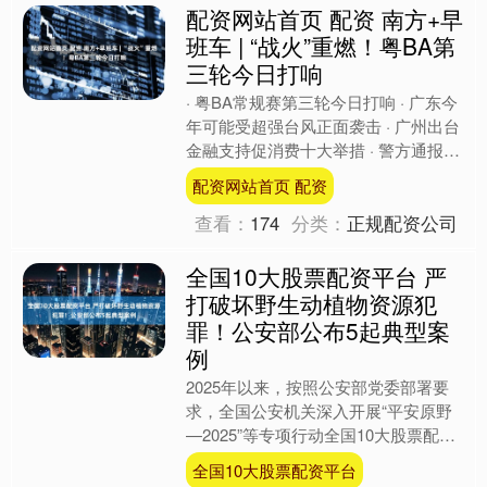
配资网站首页 配资 南方+早
班车 | “战火”重燃！粤BA第
三轮今日打响
· 粤BA常规赛第三轮今日打响 · 广东今
年可能受超强台风正面袭击 · 广州出台
金融支持促消费十大举措 · 警方通报全
红婵遭网暴案 · 7家涉火车票销售平台
配资网站首页 配资
被约....
查看：
174
分类：
正规配资公司
全国10大股票配资平台 严
打破坏野生动植物资源犯
罪！公安部公布5起典型案
例
2025年以来，按照公安部党委部署要
求，全国公安机关深入开展“平安原野
—2025”等专项行动全国10大股票配资
平台，依法严厉打击危害鸟类、毒害古
全国10大股票配资平台
树名木等破坏野生....