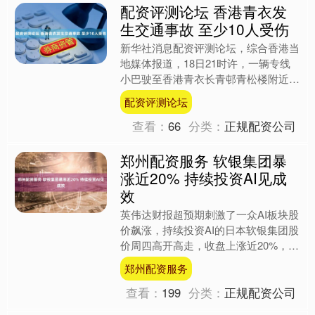
配资评测论坛 香港青衣发
生交通事故 至少10人受伤
新华社消息配资评测论坛，综合香港当
地媒体报道，18日21时许，一辆专线
小巴驶至香港青衣长青邨青松楼附近
时，与一辆货车相撞，至少10人受
配资评测论坛
伤，其中2人伤势严重。 \....
查看：
66
分类：
正规配资公司
郑州配资服务 软银集团暴
涨近20% 持续投资AI见成
效
英伟达财报超预期刺激了一众AI板块股
价飙涨，持续投资AI的日本软银集团股
价周四高开高走，收盘上涨近20%，结
束了此前连续5日的下跌。而英伟达业
郑州配资服务
绩的持续向好郑州配....
查看：
199
分类：
正规配资公司