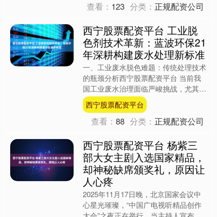
查看：
123
分类：
正规配资公司
西宁股票配资平台 工业脱
色剂技术革新：蓝波环保21
年深耕构建废水处理新标准
一、工业废水脱色难题：传统处理技术
的瓶颈分析西宁股票配资平台 当前我
国工业废水治理面临严峻挑战，尤其是
印染、焦化、养殖等行业产生的高色度
西宁股票配资平台
废水处理问题日益凸显。据....
查看：
88
分类：
正规配资公司
西宁股票配资平台 杨紫三
部大女主剧入选国家精品，
却神秘缺席颁奖礼，原因让
人心疼
2025年11月17日晚，北京国家会议中
心星光璀璨，“中国广电视听精品创作
大会”之夜正在举行。当主持人宣布