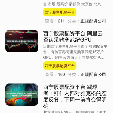
台 市场 最高价 最低价 大宗价 北京新
发地农副产品批发市场信息中心 7.00
西宁股票配资平台
5.0....
查看：
211
分类：
正规配资公司
西宁股票配资平台 阿里云
否认采购寒武纪GPU
近期西宁股票配资平台西宁股票配资平
台，有传言称阿里采购寒武纪15万片
GPU。阿里云方面人士向华尔街见闻
表示该消息不实，但阿里云确实一云多
西宁股票配资平台
芯支持国产供应链。（全天....
查看：
160
分类：
正规配资公司
西宁股票配资平台 踢球
者：拜仁内部对雅克松的态
度反复，下周一前将变得明
确
北京时间8月29日，据德国媒体《踢球