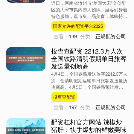
近日，河南省汝州市“梦回大宋”文创街
区的大宋市集内游人如织。游客们身着
特色服饰，逛市集、品美食，体验特色
项目，欣赏动听曲艺，沉浸式感受宋韵
国家允许的配资平台2025
风情。 作者：吴改红 ....
查看：
139
分类：
正规配资公司
投查查配资 2212.3万人次
全国铁路清明假期单日旅客
发送量创新高
4月4日，全国铁路发送旅客2212.3万人
次，创清明假期运输单日旅客发送量历
史新高。4月5日，全国铁路预计发送
旅客1470万人次投查查配资，计划加
投查查配资
开旅客列车76....
查看：
197
分类：
正规配资公司
配资杠杆官方网站 辣椒炒
猪肝：快手爆炒的鲜嫩美味