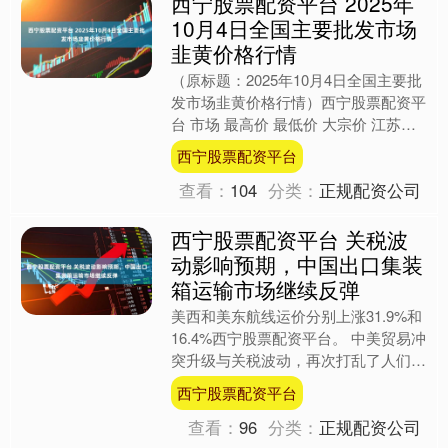
西宁股票配资平台 2025年
10月4日全国主要批发市场
韭黄价格行情
（原标题：2025年10月4日全国主要批
发市场韭黄价格行情）西宁股票配资平
台 市场 最高价 最低价 大宗价 江苏凌
家塘市场发展有限公司 16.00 10.00 ....
西宁股票配资平台
查看：
104
分类：
正规配资公司
西宁股票配资平台 关税波
动影响预期，中国出口集装
箱运输市场继续反弹
美西和美东航线运价分别上涨31.9%和
16.4%西宁股票配资平台。 中美贸易冲
突升级与关税波动，再次打乱了人们的
预期，影响了外贸商品出运节奏。 近
西宁股票配资平台
期，中国出口集....
查看：
96
分类：
正规配资公司