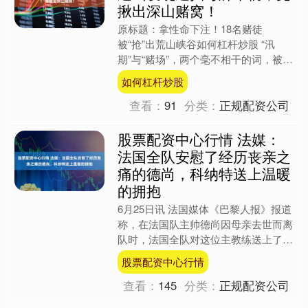
揪出深山赌窝！
原标题：拿性命下注！18名赌徒
被“抢”出荒山峡谷如何杠杆炒股 “汛
期”与“赌场”，两个毫不相干的词，被一
场惊险的抓捕连在了一起。黄土山梁看
如何杠杆炒股
似平静的峡谷里，不仅藏....
查看：
91
分类：
正规配资公司
股票配资中心行情 法媒：
法国全队安慰了经历丧亲之
痛的德尚，科纳特送上温暖
的拥抱
6月25日讯 法国媒体《巴黎人报》报道
称，在法国队主帅德尚因母亲去世而离
队时，法国全队对这位主教练送上了安
慰和支持。 文章写道：我们永远无法
股票配资中心行情
得知，如果不是因为今....
查看：
145
分类：
正规配资公司