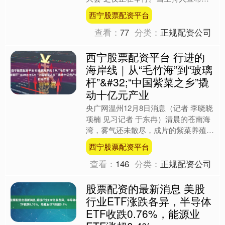
《国色芳华》《家业》《生命树》三部
西宁股票配资平台
剧同时入选2025年....
查看：
77
分类：
正规配资公司
西宁股票配资平台 行进的
海岸线｜从“毛竹海”到“玻璃
杆”&#32;“中国紫菜之乡”撬
动十亿元产业
央广网温州12月8日消息（记者 李晓晓
项楠 见习记者 于东冉）清晨的苍南海
湾，雾气还未散尽，成片的紫菜养殖插
杆随波起伏。 冬日时分，水温微凉，
西宁股票配资平台
正是大渔湾的紫菜....
查看：
146
分类：
正规配资公司
股票配资的最新消息 美股
行业ETF涨跌各异，半导体
ETF收跌0.76%，能源业