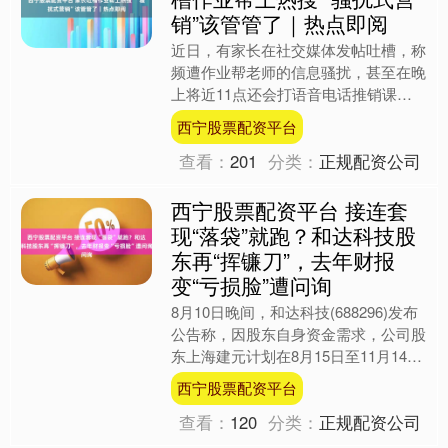
销”该管管了｜热点即阅
近日，有家长在社交媒体发帖吐槽，称
频遭作业帮老师的信息骚扰，甚至在晚
上将近11点还会打语音电话推销课
程。对此，作业帮涉事老师回应称，如
西宁股票配资平台
果家长在网上买了资料西宁股....
查看：
201
分类：
正规配资公司
西宁股票配资平台 接连套
现“落袋”就跑？和达科技股
东再“挥镰刀”，去年财报
变“亏损脸”遭问询
8月10日晚间，和达科技(688296)发布
公告称，因股东自身资金需求，公司股
东上海建元计划在8月15日至11月14日
期间，通过集中竞价和/或大宗交易方
西宁股票配资平台
式合计减....
查看：
120
分类：
正规配资公司