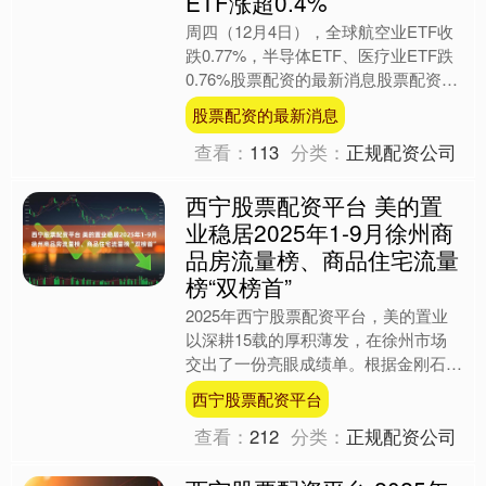
ETF涨超0.4%
周四（12月4日），全球航空业ETF收
跌0.77%，半导体ETF、医疗业ETF跌
0.76%股票配资的最新消息股票配资的
最新消息，网络股指数ETF跌0.01%，
股票配资的最新消息
全....
查看：
113
分类：
正规配资公司
西宁股票配资平台 美的置
业稳居2025年1-9月徐州商
品房流量榜、商品住宅流量
榜“双榜首”
2025年西宁股票配资平台，美的置业
以深耕15载的厚积薄发，在徐州市场
交出了一份亮眼成绩单。根据金刚石数
据，1-9月，美的置业以16.84亿元及
西宁股票配资平台
16.4亿元稳居....
查看：
212
分类：
正规配资公司