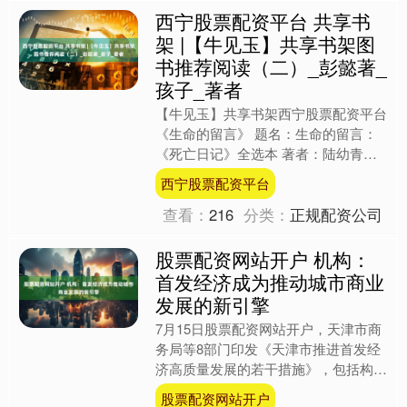
西宁股票配资平台 共享书
架 |【牛见玉】共享书架图
书推荐阅读（二）_彭懿著_
孩子_著者
【牛见玉】共享书架西宁股票配资平台
《生命的留言》 题名：生命的留言：
《死亡日记》全选本 著者：陆幼青著
ISBN：7-80142-252-X 出版社：华艺
西宁股票配资平台
出版....
查看：
216
分类：
正规配资公司
股票配资网站开户 机构：
首发经济成为推动城市商业
发展的新引擎
7月15日股票配资网站开户，天津市商
务局等8部门印发《天津市推进首发经
济高质量发展的若干措施》，包括构建
首发经济生态圈、打造首发经济平台、
股票配资网站开户