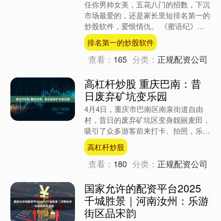
任你男帅女美，五花八门的招数，下沉
市场最爱的，还是家长里短排名第一的
炒股软件，爱恨情仇。 《蜜语纪》钟
汉良跟朱珠年龄加起来，都快一百多岁
排名第一的炒股软件
了，这剧也被戏称为中年古....
查看：
165
分类：
正规配资公司
高杠杆炒股 重庆巴南：昔
日废弃矿坑变乐园
4月4日，重庆市巴南区南泉街道自由
村，昔日的废弃矿坑区变身靓丽麦田，
吸引了众多游客前来打卡、拍照，乐享
春日好风光。 上游新闻签约摄影师 李
高杠杆炒股
攀 上游拍客 胡超 摄....
查看：
180
分类：
正规配资公司
国家允许的配资平台2025
千城胜景｜河南汝州：乐游
街区品宋韵