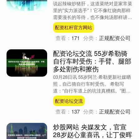
说起辣椒炒猪肝，这道菜绝对是家常菜
里的"实力派选手"！它不像红烧肉那样
需要漫长的等待，也不像炖汤那样讲究
火候的把控，只要掌握几个小技巧，十
配资杠杆官方网站
分钟就能端上一盘鲜嫩入....
查看：
171
分类：
正规配资公司
配资论坛交流 55岁希勒骑
自行车时受伤：手臂、腿部
多处割伤和擦伤
03月28日讯 55岁阿兰·希勒更新社媒晒
照，自己骑自行车时受伤。 希勒写
道：“自行车道上的坑洼真糟糕。”图中
希勒的手臂和腿部有多处割伤和擦伤。
配资论坛交流
配资论坛交流....
查看：
137
分类：
正规配资公司
炒股网站 央媒发文，官宣
28岁赵心童喜讯，让丁俊晖