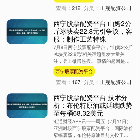
优化首发经济发展环境等....
查看：
212
分类：
正规配资公司
西宁股票配资平台 山姆2公
斤冰块卖22.8元引争议，客
服：制作工艺特殊
7月8日西宁股票配资平台，“山姆2公斤
冰块卖22.8元”相关话题引发大量关
注，登上微博热搜。 事情的起因是，
近日山姆会员商店新上架的“农夫山泉
西宁股票配资平台
纯透食用冰”2公斤....
查看：
167
分类：
正规配资公司
西宁股票配资平台 技术分
析：布伦特原油或延续跌势
至每桶68.32美元
汇通财经APP讯——周五（7月11日）
亚洲时段西宁股票配资平台，国际油价
窄幅震荡，布伦特原油目前交投于