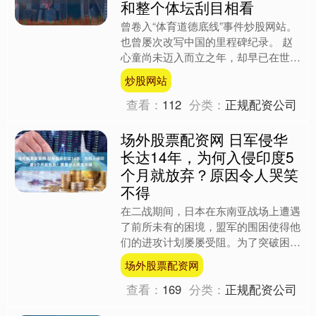
和整个体坛刮目相看
曾卷入“体育道德底线”事件炒股网站。
也曾屡次改写中国的里程碑纪录。 赵
心童尚未迈入而立之年，却早已在世界
斯诺克版图上刻下鲜明印记。这些年，
炒股网站
他既经历过“体育道德....
查看：
112
分类：
正规配资公司
场外股票配资网 日军侵华
长达14年，为何入侵印度5
个月就放弃？原因令人哭笑
不得
在二战期间，日本在东南亚战场上遭遇
了前所未有的困境，盟军的围困使得他
们的进攻计划屡屡受阻。为了突破困
局，日军决定进攻英帕尔地区，希望借
场外股票配资网
此夺取该地区丰富的战略资源....
查看：
169
分类：
正规配资公司