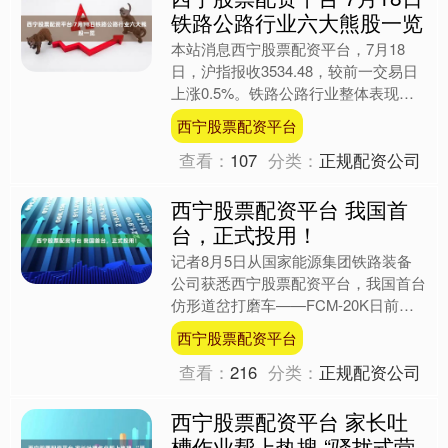
铁路公路行业六大熊股一览
本站消息西宁股票配资平台，7月18
日，沪指报收3534.48，较前一交易日
上涨0.5%。铁路公路行业整体表现较
弱，较前一交易日上涨0.41%，24只个
西宁股票配资平台
股上涨，6....
查看：
107
分类：
正规配资公司
西宁股票配资平台 我国首
台，正式投用！
记者8月5日从国家能源集团铁路装备
公司获悉西宁股票配资平台，我国首台
仿形道岔打磨车——FCM-20K日前在
重载铁路正线正式投入使用，顺利完成
西宁股票配资平台
7组道岔打磨及0.1....
查看：
216
分类：
正规配资公司
西宁股票配资平台 家长吐
槽作业帮上热搜 “骚扰式营