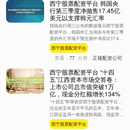
西宁股票配资平台 韩国央
行第三季度净抛售17.45亿
美元以支撑韩元汇率
韩国央行周三公布的数据显示西宁股票
配资平台，韩国外汇当局在今年第三季
度的外汇市场干预交易中净卖出17.45
亿美元，是第二季度卖出金额的两倍
西宁股票配资平台
多。 这是韩国当局连续....
查看：
77
分类：
正规配资公司
西宁股票配资平台 “十四
五”江西资本市场交答卷：
上市公司总市值突破1万
亿，现金分红额增长134%
“十四五”即将收官西宁股票配资平台，
过去的五年是不平凡的五年。五年来，
江西证监局一体推进防风险、强监管、
促高质量发展，推动全面深化资本市场
西宁股票配资平台
改革在辖区落实落地，服....