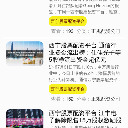
者》拜仁跟队记者Georg Holzner的报
道，下周一西宁股票配资平台，雅克松
和拜仁之间的联系将变得明确。 转会
西宁股票配资平台
窗口即将关....
查看：
193
分类：
正规配资公司
西宁股票配资平台 通信行
业资金流出榜：仕佳光子等
5股净流出资金超亿元
沪指7月31日下跌1.18%，申万所属行
业中，今日上涨的有2个，涨幅居前的
行业为计算机、通信西宁股票配资平
台，涨幅分别为0.39%、0.06%。通信
西宁股票配资平台
行业位居今日....
查看：
152
分类：
正规配资公司
西宁股票配资平台 江丰电
子解除限售15万股权激励股
（原标题：江丰电子解除限售15万股