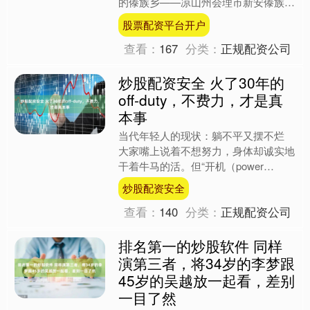
的傣族乡——凉山州会理市新安傣族乡
迎来了一年一度的泼水节。此次泼水节
股票配资平台开户
将持续3天，....
查看：
167
分类：
正规配资公司
炒股配资安全 火了30年的
off-duty，不费力，才是真
本事
当代年轻人的现状：躺不平又摆不烂
大家嘴上说着不想努力，身体却诚实地
干着牛马的活。但“开机（power
on）”太久，再高精力的人也觉得累
炒股配资安全
了、卷不动了。都说时尚....
查看：
140
分类：
正规配资公司
排名第一的炒股软件 同样
演第三者，将34岁的李梦跟
45岁的吴越放一起看，差别
一目了然