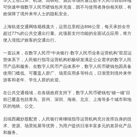
华人士在口岸、机场、高铁站、酒店等场所通过数字人民币自助终端
可快速申领数字人民币硬钱包并充值，因不与使用者身份相关联，有
效保障了境外来华人士的隐私安全。
上海轨道交通网络规模庞大，运营总里程达896公里，每天承担全市
超过77%的公共交通出行量。此项新支付功能的全面试点应用，将方
便入境抵沪旅客的交通出行。
一直以来，在数字人民币“中央银行-数字人民币业务运营机构”双层运
营体系下，人民银行指导运营机构积极研发满足公众需求的数字人民
币产品和服务。在数字人民币产品体系中，数字人民币硬钱包因具备
使用门槛低、可覆盖人群广、场景应用多等特点，日渐受到境外来华
游客和老年、学生人群的欢迎。
在公共交通领域，在各级政府支持下，数字人民币硬钱包“碰一碰”目
前已覆盖包括青岛、苏州、深圳、海南、北京、上海等多个城市和地
区的地铁、公交。
后续西藏炒股配资，人民银行将继续指导运营机构充分发挥自身的技
术、资源、场景拓展等优势，为用户提供日渐丰富多元的差异化产品
和服务。