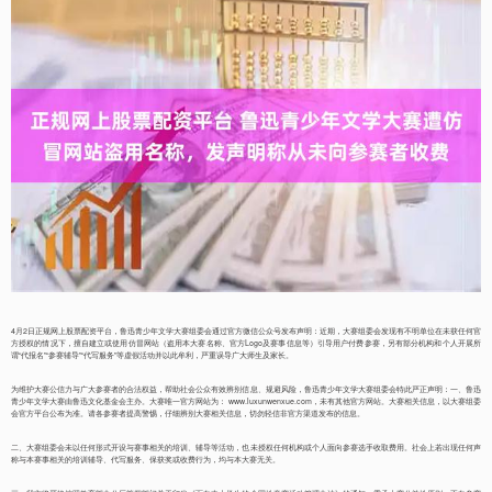
4月2日正规网上股票配资平台，鲁迅青少年文学大赛组委会通过官方微信公众号发布声明：近期，大赛组委会发现有不明单位在未获任何官
方授权的情况下，擅自建立或使用仿冒网站（盗用本大赛名称、官方Logo及赛事信息等）引导用户付费参赛，另有部分机构和个人开展所
谓“代报名”“参赛辅导”“代写服务”等虚假活动并以此牟利，严重误导广大师生及家长。
为维护大赛公信力与广大参赛者的合法权益，帮助社会公众有效辨别信息、规避风险，鲁迅青少年文学大赛组委会特此严正声明：一、鲁迅
青少年文学大赛由鲁迅文化基金会主办。大赛唯一官方网站为： www.luxunwenxue.com，未有其他官方网站。大赛相关信息，以大赛组委
会官方平台公布为准。请各参赛者提高警惕，仔细辨别大赛相关信息，切勿轻信非官方渠道发布的信息。
二、大赛组委会未以任何形式开设与赛事相关的培训、辅导等活动，也未授权任何机构或个人面向参赛选手收取费用。社会上若出现任何声
称与本赛事相关的培训辅导、代写服务、保获奖或收费行为，均与本大赛无关。