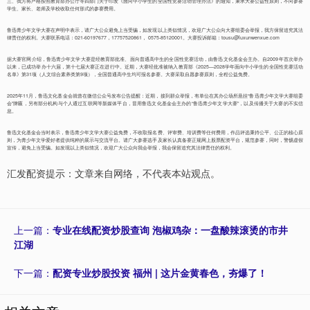
三、我方将严格按照教育部办公厅等四部门关于印发《面向中小学生的全国性竞赛活动管理办法》的通知，秉承大赛公益性原则，不向参赛
学生、家长、老师及学校收取任何形式的参赛费用。
鲁迅青少年文学大赛在声明中表示，请广大公众避免上当受骗，如发现以上类似情况，欢迎广大公众向大赛组委会举报，我方保留追究其法
律责任的权利。大赛联系电话：021-60197677，17757520861， 0575-85120001。大赛投诉邮箱：tousu@luxunwenxue.com
据大赛官网介绍，鲁迅青少年文学大赛是经教育部批准、面向普通高中生的全国性竞赛活动，由鲁迅文化基金会主办。自2009年首次举办
以来，已成功举办十六届，第十七届大赛正在进行中。近期，大赛经批准被纳入教育部《2025—2028学年面向中小学生的全国性竞赛活动
名单》第31项（人文综合素养类第9项），全国普通高中生均可报名参赛。大赛采取自愿参赛原则，全程公益免费。
2025年11月，鲁迅文化基金会就曾在微信公众号发布公告提醒：近期，接到群众举报，有单位在其办公场所悬挂“鲁迅青少年文学大赛组委
会”牌匾，另有部分机构与个人通过互联网等新媒体平台，冒用鲁迅文化基金会主办的“鲁迅青少年文学大赛”，以及传播关于大赛的不实信
息。
鲁迅文化基金会当时表示，鲁迅青少年文学大赛公益免费，不收取报名费、评审费、培训费等任何费用，作品评选秉持公平、公正的核心原
则，为青少年文学爱好者提供纯粹的展示与交流平台。请广大参赛选手及家长认真备赛正规网上股票配资平台，规范参赛，同时，警惕虚假
宣传，避免上当受骗。如发现以上类似情况，欢迎广大公众向我会举报，我会保留追究其法律责任的权利。
汇发配资提示：文章来自网络，不代表本站观点。
上一篇：
专业在线配资炒股查询 泡椒鸡杂：一盘酸辣滚烫的市井
江湖
下一篇：
配资专业炒股投资 福州 | 这片金黄春色，夯爆了！