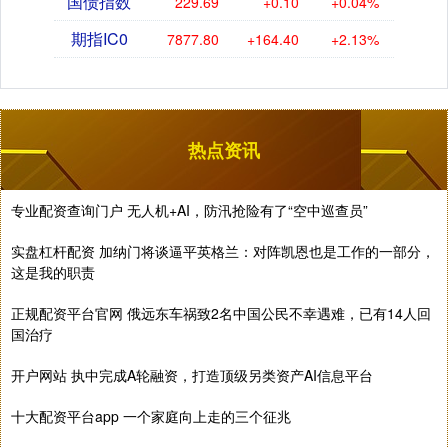
国债指数
229.69
+0.10
+0.04%
期指IC0
7877.80
+164.40
+2.13%
热点资讯
专业配资查询门户 无人机+AI，防汛抢险有了“空中巡查员”
实盘杠杆配资 加纳门将谈逼平英格兰：对阵凯恩也是工作的一部分，
这是我的职责
正规配资平台官网 俄远东车祸致2名中国公民不幸遇难，已有14人回
国治疗
开户网站 执中完成A轮融资，打造顶级另类资产AI信息平台
十大配资平台app 一个家庭向上走的三个征兆